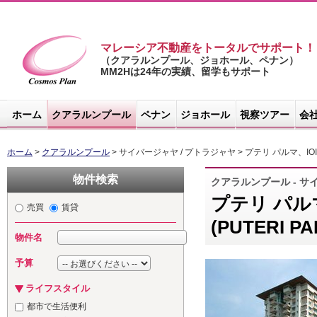
マレーシア不動産をトータルでサポート！
（クアラルンプール、ジョホール、ペナン）
MM2Hは24年の実績、留学もサポート
マレーシア不
動産サイト -
ホーム
クアラルンプール
ペナン
ジョホール
視察ツアー
会
コスモスプラ
ン
ホーム
>
クアラルンプール
> サイバージャヤ / プトラジャヤ > プテリ パルマ、IO
物件検索
クアラルンプール - サ
プテリ パル
売買
賃貸
(PUTERI PA
物件名
予算
ライフスタイル
都市で生活便利