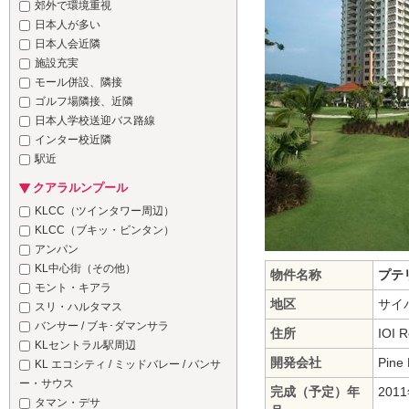
郊外で環境重視
日本人が多い
日本人会近隣
施設充実
モール併設、隣接
ゴルフ場隣接、近隣
日本人学校送迎バス路線
インター校近隣
駅近
クアラルンプール
KLCC（ツインタワー周辺）
KLCC（ブキッ・ビンタン）
アンパン
KL中心街（その他）
物件名称
プテリ
モント・キアラ
地区
サイバ
スリ・ハルタマス
バンサー / ブキ･ダマンサラ
住所
IOI R
KLセントラル駅周辺
開発会社
Pine 
KL エコシティ / ミッドバレー / バンサ
ー・サウス
完成（予定）年
201
タマン・デサ