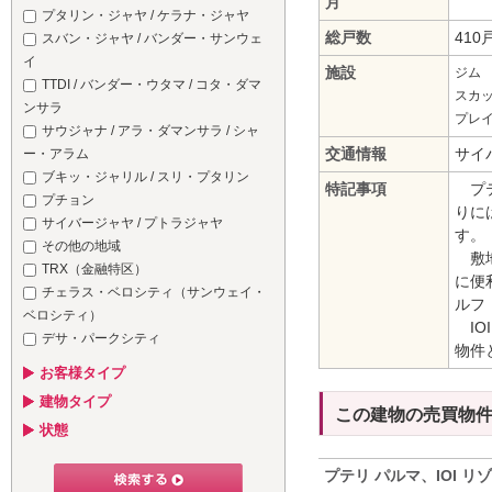
月
プタリン・ジャヤ / ケラナ・ジャヤ
総戸数
410
スバン・ジャヤ / バンダー・サンウェ
イ
施設
ジム
TTDI / バンダー・ウタマ / コタ・ダマ
スカ
ンサラ
プレ
サウジャナ / アラ・ダマンサラ / シャ
交通情報
サイ
ー・アラム
ブキッ・ジャリル / スリ・プタリン
特記事項
プテ
プチョン
りに
サイバージャヤ / プトラジャヤ
す。
その他の地域
敷地
TRX（金融特区）
に便
チェラス・ベロシティ（サンウェイ・
ルフ
ベロシティ）
IO
デサ・パークシティ
物件
お客様タイプ
建物タイプ
この建物の売買物
状態
プテリ パルマ、IOI リ