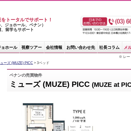
産をトータルでサポート！
ル、ジョホール、ペナン）
実績、留学もサポート
ジョホール
視察ツアー
会社情報
お問い合わせ先
社長コラム
メ
※ レート
ューズ (MUZE) PICC
> 3ベッド
ペナンの売買物件
ミューズ (MUZE) PICC
(MUZE at PIC