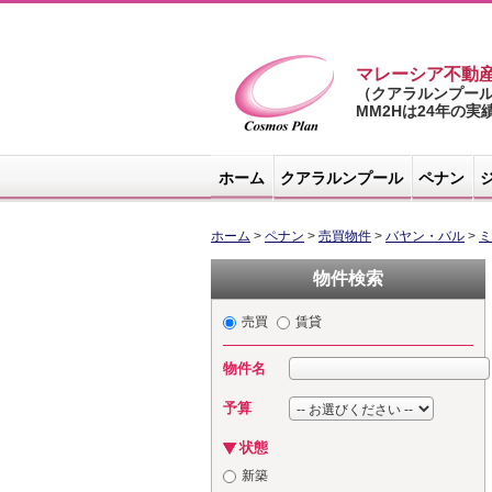
マレーシア不動
（クアラルンプー
MM2Hは24年の
マレーシア不
動産サイト -
ホーム
クアラルンプール
ペナン
コスモスプラ
ン
ホーム
>
ペナン
>
売買物件
>
バヤン・バル
>
ミ
物件検索
売買
賃貸
物件名
予算
状態
新築