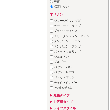
中古
指定しない
ペナン
ジョージタウン市街
ガーニー・ドライブ
プラウ・ティクス
スリ・タンジュン・ピナン
タンジュン・トコン
タンジュン・ブンガ
バトゥ・フェリンギ
ジュルトン
グルゴー
バヤン・バル
バヤン・レパス
バトゥ・マウン
テルク・クンバー
その他の地域
建物タイプ
お客様タイプ
ライフスタイル