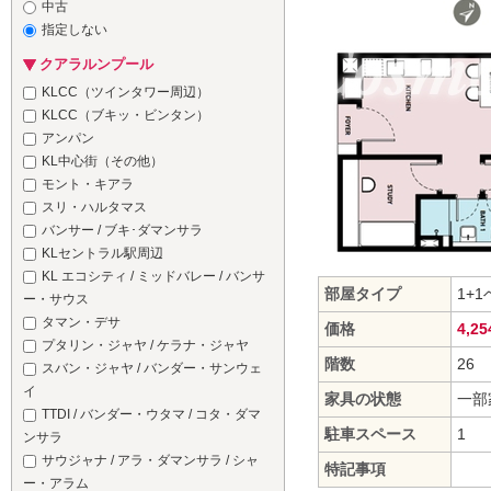
中古
指定しない
クアラルンプール
KLCC（ツインタワー周辺）
KLCC（ブキッ・ビンタン）
アンパン
KL中心街（その他）
モント・キアラ
スリ・ハルタマス
バンサー / ブキ･ダマンサラ
KLセントラル駅周辺
KL エコシティ / ミッドバレー / バンサ
部屋タイプ
1+
ー・サウス
タマン・デサ
価格
4,2
プタリン・ジャヤ / ケラナ・ジャヤ
階数
26
スバン・ジャヤ / バンダー・サンウェ
イ
家具の状態
一部
TTDI / バンダー・ウタマ / コタ・ダマ
駐車スペース
1
ンサラ
サウジャナ / アラ・ダマンサラ / シャ
特記事項
ー・アラム