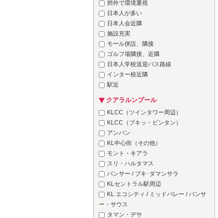
郊外で環境重視
日本人が多い
日本人会近隣
施設充実
モール併設、隣接
ゴルフ場隣接、近隣
日本人学校送迎バス路線
インター校近隣
駅近
クアラルンプール
KLCC（ツインタワー周辺）
KLCC（ブキッ・ビンタン）
アンパン
KL中心街（その他）
モント・キアラ
スリ・ハルタマス
バンサー / ブキ･ダマンサラ
KLセントラル駅周辺
KL エコシティ / ミッドバレー / バンサ
ー・サウス
タマン・デサ