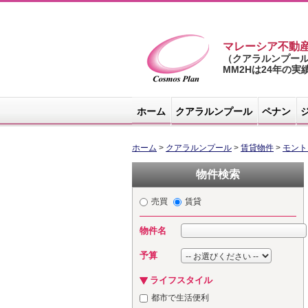
マレーシア不動
（クアラルンプー
MM2Hは24年の
マレーシア不
動産サイト -
ホーム
クアラルンプール
ペナン
コスモスプラ
ン
ホーム
>
クアラルンプール
>
賃貸物件
>
モント
物件検索
売買
賃貸
物件名
予算
ライフスタイル
都市で生活便利