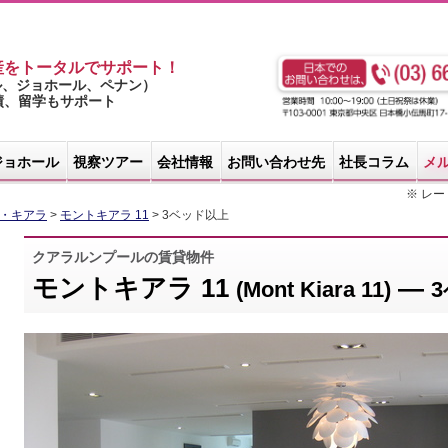
産をトータルでサポート！
ル、ジョホール、ペナン）
実績、留学もサポート
ジョホール
視察ツアー
会社情報
お問い合わせ先
社長コラム
メ
※ レート
・キアラ
>
モントキアラ 11
> 3ベッド以上
クアラルンプールの賃貸物件
モントキアラ 11
—
(Mont Kiara 11)