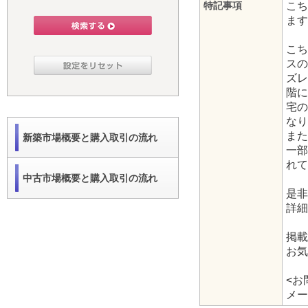
特記事項
こち
ます
こち
スの
ズレ
階に
宅の
なり
また
新築市場概要と購入取引の流れ
一部
れて
中古市場概要と購入取引の流れ
是非
詳細
掲載
お気
<お
メール