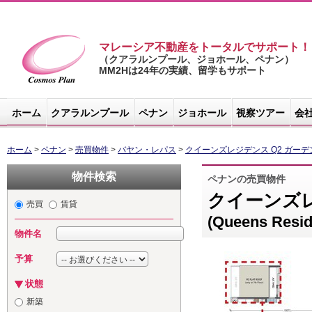
マレーシア不動産をトータルでサポート！
（クアラルンプール、ジョホール、ペナン）
MM2Hは24年の実績、留学もサポート
マレーシア不
動産サイト -
ホーム
クアラルンプール
ペナン
ジョホール
視察ツアー
会
コスモスプラ
ン
ホーム
>
ペナン
>
売買物件
>
バヤン・レパス
>
クイーンズレジデンス Q2 ガー
物件検索
ペナンの売買物件
クイーンズレ
売買
賃貸
(Queens Resi
物件名
予算
状態
新築