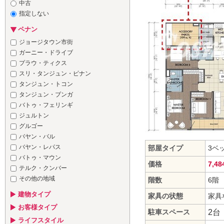
中古
指定しない
ペナン
ジョージタウン市街
ガーニー・ドライブ
プラウ・ティクス
スリ・タンジュン・ピナン
タンジュン・トコン
タンジュン・ブンガ
バトゥ・フェリンギ
ジュルトン
グルゴー
バヤン・バル
バヤン・レパス
部屋タイプ
3ベ
バトゥ・マウン
価格
7,4
テルク・クンバー
その他の地域
階数
6階
建物タイプ
家具の状態
家具
お客様タイプ
駐車スペース
2台
ライフスタイル