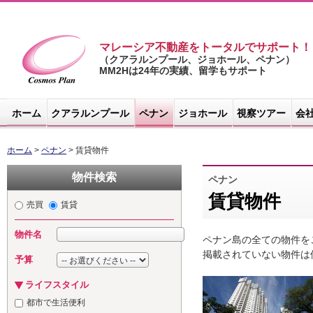
マレーシア不動産をトータルでサポート！
（クアラルンプール、ジョホール、ペナン）
MM2Hは24年の実績、留学もサポート
マレーシア不
動産サイト -
ホーム
クアラルンプール
ペナン
ジョホール
視察ツアー
会
コスモスプラ
ン
ホーム
>
ペナン
> 賃貸物件
物件検索
ペナン
賃貸物件
売買
賃貸
物件名
ペナン島の全ての物件を
掲載されていない物件は
予算
ライフスタイル
都市で生活便利