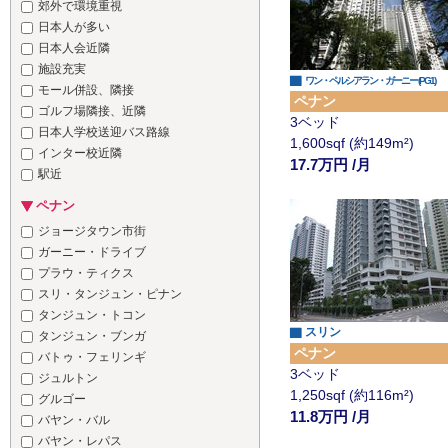
郊外で環境重視
日本人が多い
日本人会近隣
施設充実
▇
ワン・ペルシアラン・ガーニー (PG1)
モール併設、隣接
ペナン
ゴルフ場隣接、近隣
3ベッド
日本人学校送迎バス路線
1,600sqf (約149m²)
インター校近隣
17.7万円 /月
駅近
ペナン
ジョージタウン市街
ガーニー・ドライブ
プラウ・ティクス
スリ・タンジュン・ピナン
タンジュン・トコン
▇ スリン
タンジュン・ブンガ
ペナン
バトゥ・フェリンギ
3ベッド
ジュルトン
1,250sqf (約116m²)
グルゴー
11.8万円 /月
バヤン・バル
バヤン・レパス