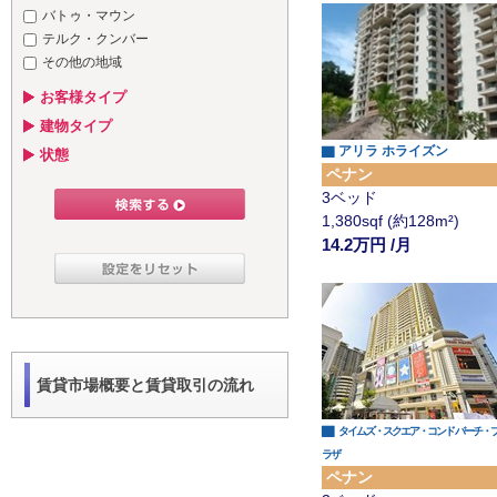
バトゥ・マウン
テルク・クンバー
その他の地域
お客様タイプ
建物タイプ
▇ アリラ ホライズン
状態
ペナン
3ベッド
1,380sqf (約128m²)
14.2万円 /月
賃貸市場概要と賃貸取引の流れ
▇
タイムズ・スクエア・コンド バーチ・
ラザ
ペナン