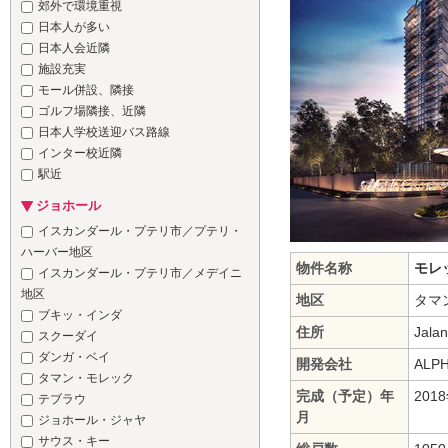
郊外で環境重視
日本人が多い
日本人会近隣
施設充実
モール併設、隣接
ゴルフ場隣接、近隣
日本人学校送迎バス路線
インター校近隣
駅近
ジョホール
イスカンダール・プテリ市／プテリ・
ハーバー地区
物件名称
モレ
イスカンダール・プテリ市／メデイニ
地区
地区
タマン
ブキッ・インダ
住所
Jala
スクーダイ
ダンガ・ベイ
開発会社
ALPH
タマン・モレック
完成（予定）年
201
テブラウ
月
ジョホール・ジャヤ
サウス・キー