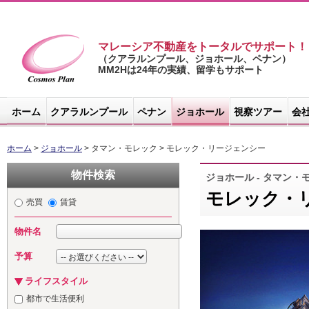
マレーシア不動産をトータルでサポート！
（クアラルンプール、ジョホール、ペナン）
MM2Hは24年の実績、留学もサポート
マレーシア不
動産サイト -
ホーム
クアラルンプール
ペナン
ジョホール
視察ツアー
会
コスモスプラ
ン
ホーム
>
ジョホール
> タマン・モレック > モレック・リージェンシー
物件検索
ジョホール - タマン・
モレック・リー
売買
賃貸
物件名
予算
ライフスタイル
都市で生活便利