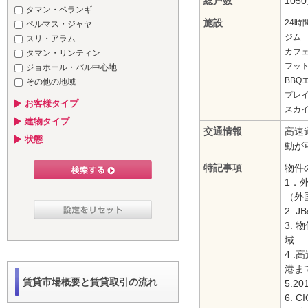
総戸数
105
タマン・ペランギ
施設
24時
ペルマス・ジャヤ
ジム
スリ・アラム
カフ
タマン・リンティン
フッ
ジョホール・バル中心地
BBQ
その他の地域
プレ
お客様タイプ
スカ
建物タイプ
交通情報
高速
状態
動が
特記事項
物件
1．
（外
2.
3.
域
4 
港まで
賃貸市場概要と賃貸取引の流れ
5.2
6.