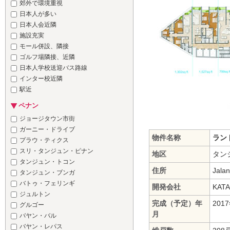
郊外で環境重視
日本人が多い
日本人会近隣
施設充実
モール併設、隣接
ゴルフ場隣接、近隣
日本人学校送迎バス路線
インター校近隣
駅近
ペナン
ジョージタウン市街
ガーニー・ドライブ
物件名称
ラン
プラウ・ティクス
スリ・タンジュン・ピナン
地区
タンジ
タンジュン・トコン
住所
Jala
タンジュン・ブンガ
バトゥ・フェリンギ
開発会社
KAT
ジュルトン
完成（予定）年
201
グルゴー
月
バヤン・バル
バヤン・レパス