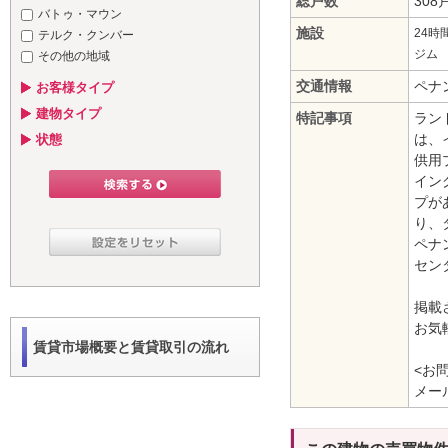
総戸数
308
バトゥ・マウン
施設
24時
テルク・クンバー
ジム
その他の地域
交通情報
ペナ
お客様タイプ
建物タイプ
特記事項
ラン
は、
状態
供用
イン
プが
り、
ペナ
セン
掲載
お気
賃貸市場概要と賃貸取引の流れ
<お
メール