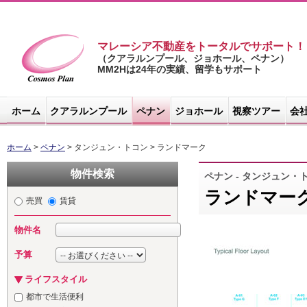
マレーシア不動産をトータルでサポート！
（クアラルンプール、ジョホール、ペナン）
MM2Hは24年の実績、留学もサポート
マレーシア不
動産サイト -
ホーム
クアラルンプール
ペナン
ジョホール
視察ツアー
会
コスモスプラ
ン
ホーム
>
ペナン
> タンジュン・トコン > ランドマーク
物件検索
ペナン - タンジュン・
ランドマーク (
売買
賃貸
物件名
予算
ライフスタイル
都市で生活便利