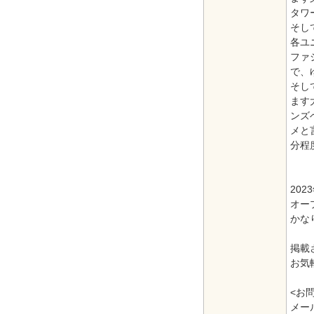
タワー
そし
各ユ
ファ
で、
そし
ます
ンズ
メと
分程
20
オー
かな
掲載
お気
<お
メール