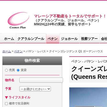
マレーシア不動産をトータルでサポート！
（クアラルンプール、ジョホール、ペナン）
MM2Hは24年の実績、留学もサポート
マレーシア不
動産サイト -
ホーム
クアラルンプール
ペナン
ジョホール
視察ツアー
会
コスモスプラ
ン
ホーム
>
ペナン
> バヤン・レパス > クイーンズレジデンス Q1 ガーデンハウス
物件検索
ペナン - バヤン・レパ
クイーンズレ
売買
賃貸
(Queens Re
物件名
予算
ライフスタイル
都市で生活便利