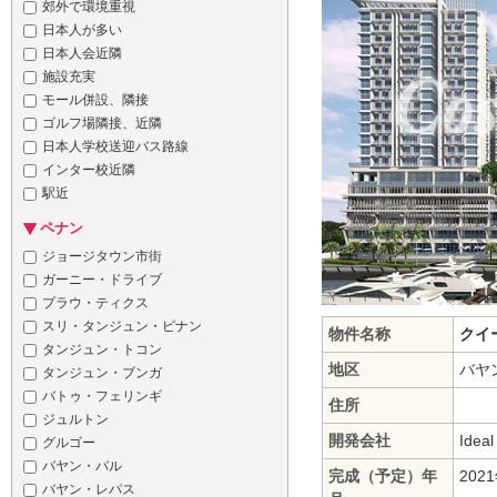
郊外で環境重視
日本人が多い
日本人会近隣
施設充実
モール併設、隣接
ゴルフ場隣接、近隣
日本人学校送迎バス路線
インター校近隣
駅近
ペナン
ジョージタウン市街
ガーニー・ドライブ
プラウ・ティクス
スリ・タンジュン・ピナン
物件名称
クイ
タンジュン・トコン
地区
バヤン
タンジュン・ブンガ
バトゥ・フェリンギ
住所
ジュルトン
開発会社
Idea
グルゴー
バヤン・バル
完成（予定）年
202
バヤン・レパス