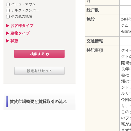
月
バトゥ・マウン
総戸数
テルク・クンバー
その他の地域
施設
24時
お客様タイプ
ジム
会議
建物タイプ
状態
交通情報
特記事項
クイ
クト
開発会
長年
会社
頼の
ンドミ
ルリ
今回
賃貸市場概要と賃貸取引の流れ
り、
この
のフ
宅が
まず