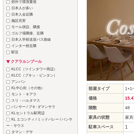
郊外で環境重視
日本人が多い
日本人会近隣
施設充実
モール併設、隣接
ゴルフ場隣接、近隣
日本人学校送迎バス路線
インター校近隣
駅近
クアラルンプール
KLCC（ツインタワー周辺）
KLCC（ブキッ・ビンタン）
アンパン
KL中心街（その他）
部屋タイプ
1+
モント・キアラ
価格
15.
スリ・ハルタマス
バンサー / ブキ･ダマンサラ
階数
48
KLセントラル駅周辺
家具の状態
家具
KL エコシティ / ミッドバレー / バンサ
ー・サウス
駐車スペース
1
タマン・デサ