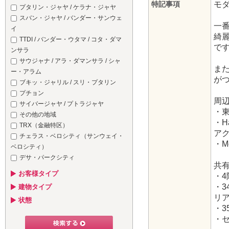
特記事項
モ
プタリン・ジャヤ / ケラナ・ジャヤ
スバン・ジャヤ / バンダー・サンウェ
一
イ
綺
TTDI / バンダー・ウタマ / コタ・ダマ
で
ンサラ
サウジャナ / アラ・ダマンサラ / シャ
ま
ー・アラム
がつ
ブキッ・ジャリル / スリ・プタリン
プチョン
周
サイバージャヤ / プトラジャヤ
・
その他の地域
・H
TRX（金融特区）
ア
チェラス・ベロシティ（サンウェイ・
・M
ベロシティ）
デサ・パークシティ
共
お客様タイプ
・
・
建物タイプ
リ
状態
・
・