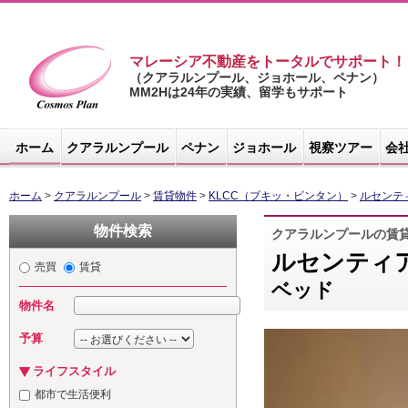
マレーシア不動産をトータルでサポート！
（クアラルンプール、ジョホール、ペナン）
MM2Hは24年の実績、留学もサポート
マレーシア不
動産サイト -
ホーム
クアラルンプール
ペナン
ジョホール
視察ツアー
会
コスモスプラ
ン
ホーム
>
クアラルンプール
>
賃貸物件
>
KLCC（ブキッ・ビンタン）
>
ルセンテ
物件検索
クアラルンプールの賃
ルセンティ
売買
賃貸
ベッド
物件名
予算
ライフスタイル
都市で生活便利