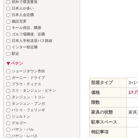
郊外で環境重視
日本人が多い
日本人会近隣
施設充実
モール併設、隣接
ゴルフ場隣接、近隣
日本人学校送迎バス路線
インター校近隣
駅近
ペナン
ジョージタウン市街
ガーニー・ドライブ
部屋タイプ
3+
プラウ・ティクス
スリ・タンジュン・ピナン
価格
17.
タンジュン・トコン
階数
タンジュン・ブンガ
バトゥ・フェリンギ
家具の状態
家具
ジュルトン
駐車スペース
グルゴー
バヤン・バル
特記事項
バヤン・レパス