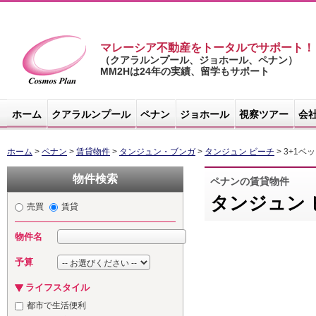
マレーシア不動産をトータルでサポート！
（クアラルンプール、ジョホール、ペナン）
MM2Hは24年の実績、留学もサポート
マレーシア不
動産サイト -
ホーム
クアラルンプール
ペナン
ジョホール
視察ツアー
会
コスモスプラ
ン
ホーム
>
ペナン
>
賃貸物件
>
タンジュン・ブンガ
>
タンジュン ビーチ
> 3+1ベ
物件検索
ペナンの賃貸物件
タンジュン
売買
賃貸
物件名
予算
ライフスタイル
都市で生活便利