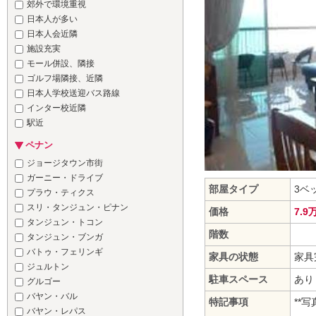
郊外で環境重視
日本人が多い
日本人会近隣
施設充実
モール併設、隣接
ゴルフ場隣接、近隣
日本人学校送迎バス路線
インター校近隣
駅近
ペナン
ジョージタウン市街
ガーニー・ドライブ
部屋タイプ
3ベ
プラウ・ティクス
スリ・タンジュン・ピナン
価格
7.9
タンジュン・トコン
階数
タンジュン・ブンガ
バトゥ・フェリンギ
家具の状態
家具
ジュルトン
駐車スペース
あり
グルゴー
バヤン・バル
特記事項
**
バヤン・レパス