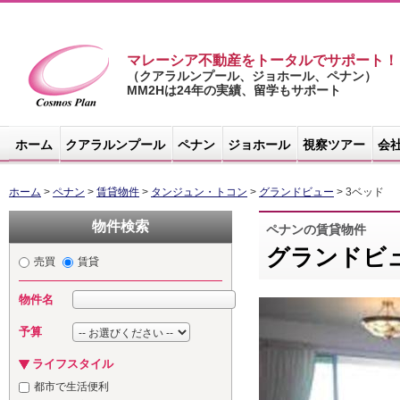
マレーシア不動産をトータルでサポート！
（クアラルンプール、ジョホール、ペナン）
MM2Hは24年の実績、留学もサポート
マレーシア不
動産サイト -
ホーム
クアラルンプール
ペナン
ジョホール
視察ツアー
会
コスモスプラ
ン
ホーム
>
ペナン
>
賃貸物件
>
タンジュン・トコン
>
グランドビュー
> 3ベッド
物件検索
ペナンの賃貸物件
グランドビ
売買
賃貸
物件名
予算
ライフスタイル
都市で生活便利