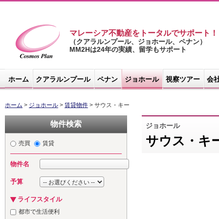
マレーシア不動産をトータルでサポート！
（クアラルンプール、ジョホール、ペナン）
MM2Hは24年の実績、留学もサポート
マレーシア不
動産サイト -
ホーム
クアラルンプール
ペナン
ジョホール
視察ツアー
会
コスモスプラ
ン
ホーム
>
ジョホール
>
賃貸物件
> サウス・キー
物件検索
ジョホール
サウス・キ
売買
賃貸
物件名
予算
ライフスタイル
都市で生活便利