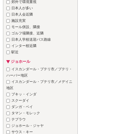
郊外で環境重視
日本人が多い
日本人会近隣
施設充実
モール併設、隣接
ゴルフ場隣接、近隣
日本人学校送迎バス路線
インター校近隣
駅近
ジョホール
イスカンダール・プテリ市／プテリ・
ハーバー地区
イスカンダール・プテリ市／メデイニ
地区
ブキッ・インダ
スクーダイ
ダンガ・ベイ
タマン・モレック
テブラウ
ジョホール・ジャヤ
サウス・キー