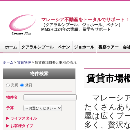
マレーシア不動産をトータルでサポート！
（クアラルンプール、ジョホール、ペナン）
MM2Hは24年の実績、留学もサポート
マレーシア不
動産サイト -
ホーム
クアラルンプール
ペナン
ジョホール
視察ツアー
会
コスモスプラ
ン
ホーム
>
賃貸物件
> 賃貸市場概要と取引の流れ
物件検索
賃貸市場
売買
賃貸
マレーシア
物件名
たくさんあ
予算
屋は広くプ
ライフスタイル
多く、贅沢
お客様タイプ