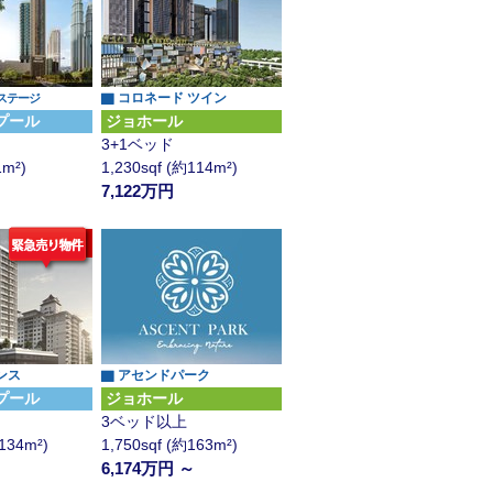
▇ コロネード ツイン
ステージ
プール
ジョホール
3+1ベッド
1m²)
1,230sqf (約114m²)
7,122万円
ンス
▇ アセンドパーク
プール
ジョホール
3ベッド以上
約134m²)
1,750sqf (約163m²)
6,174万円 ～