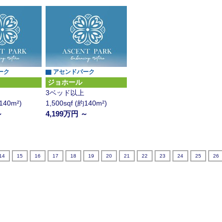
ーク
▇ アセンドパーク
ジョホール
3ベッド以上
約140m²)
1,500sqf (約140m²)
～
4,199万円 ～
14
15
16
17
18
19
20
21
22
23
24
25
26