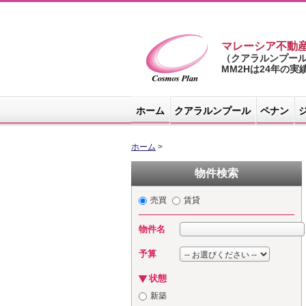
マレーシア不動
（クアラルンプー
MM2Hは24年の
マレーシア不
動産サイト -
ホーム
クアラルンプール
ペナン
コスモスプラ
ン
ホーム
>
物件検索
売買
賃貸
物件名
予算
状態
新築