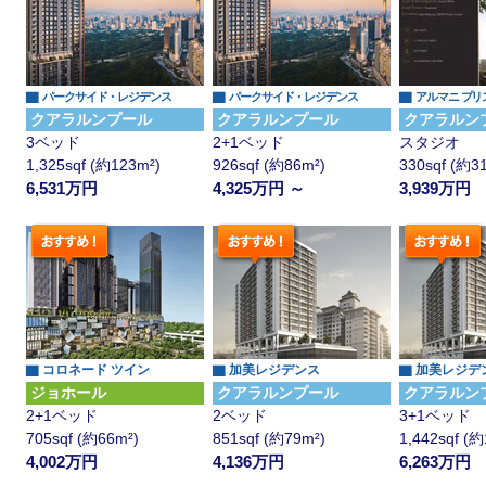
▇
▇
▇
パークサイド・レジデンス
パークサイド・レジデンス
アルマニ プリ
クアラルンプール
クアラルンプール
クアラルン
3ベッド
2+1ベッド
スタジオ
1,325sqf (約123m²)
926sqf (約86m²)
330sqf (約3
6,531万円
4,325万円 ～
3,939万円
▇ コロネード ツイン
▇ 加美レジデンス
▇ 加美レジデ
ジョホール
クアラルンプール
クアラルン
2+1ベッド
2ベッド
3+1ベッド
705sqf (約66m²)
851sqf (約79m²)
1,442sqf (
4,002万円
4,136万円
6,263万円