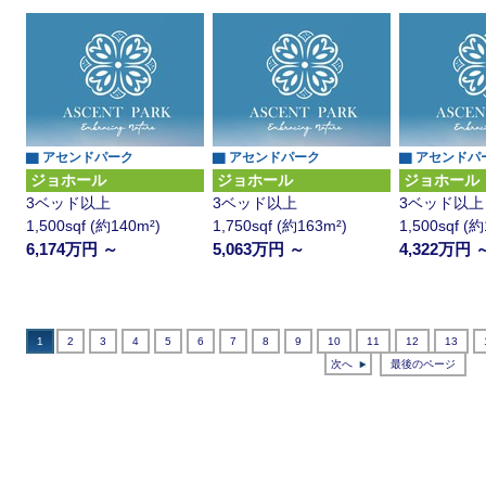
▇ アセンドパーク
▇ アセンドパーク
▇ アセンドパ
ジョホール
ジョホール
ジョホール
3ベッド以上
3ベッド以上
3ベッド以上
1,500sqf (約140m²)
1,750sqf (約163m²)
1,500sqf (
6,174万円 ～
5,063万円 ～
4,322万円 
1
2
3
4
5
6
7
8
9
10
11
12
13
次へ
最後のページ