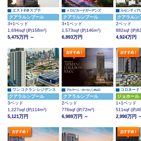
▇ エスト8＠スプテ
▇
▇
トロピカーナガーデンズ
ルセンティア
クアラルンプール
クアラルンプール
クアラルン
3+1ベッド
3+1ベッド
2ベッド
1,694sqf (約158m²)
1,573sqf (約146m²)
882sqf (約8
5,475万円 ～
6,893万円
4,924万円
▇ ワン コクラン レジデンス
▇
▇ コロネード
アルマーニ・ホールソンKLCC
クアラルンプール
クアラルンプール
ジョホール
3ベッド
2ベッド
1+1ベッド
1,227sqf (約114m²)
776sqf (約72m²)
511sqf (約4
5,121万円
6,989万円 ～
2,990万円 