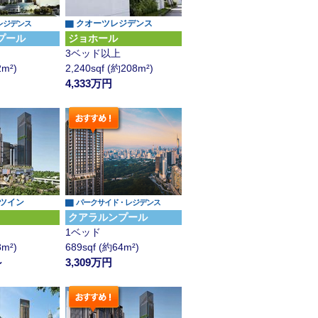
▇ クオーツレジデンス
レジデンス
プール
ジョホール
3ベッド以上
2m²)
2,240sqf (約208m²)
4,333万円
 ツイン
▇
パークサイド・レジデンス
クアラルンプール
1ベッド
8m²)
689sqf (約64m²)
～
3,309万円