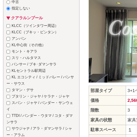
中古
指定しない
クアラルンプール
KLCC（ツインタワー周辺）
KLCC（ブキッ・ビンタン）
アンパン
KL中心街（その他）
モント・キアラ
スリ・ハルタマス
バンサー / ブキ･ダマンサラ
KLセントラル駅周辺
KL エコシティ / ミッドバレー / バンサ
ー・サウス
タマン・デサ
部屋タイプ
3+
プタリン・ジャヤ / ケラナ・ジャヤ
価格
2,5
スバン・ジャヤ / バンダー・サンウェ
イ
階数
3
TTDI / バンダー・ウタマ / コタ・ダマ
家具の状態
家具
ンサラ
サウジャナ / アラ・ダマンサラ / シャ
駐車スペース
１
ー・アラム