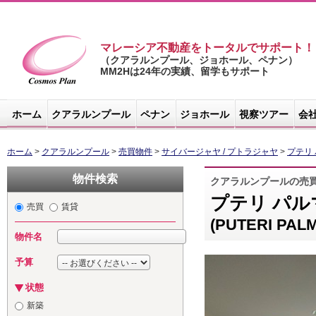
マレーシア不動産をトータルでサポート！
（クアラルンプール、ジョホール、ペナン）
MM2Hは24年の実績、留学もサポート
マレーシア不
動産サイト -
ホーム
クアラルンプール
ペナン
ジョホール
視察ツアー
会
コスモスプラ
ン
ホーム
>
クアラルンプール
>
売買物件
>
サイバージャヤ / プトラジャヤ
>
プテリ 
物件検索
クアラルンプールの売
プテリ パルマ
売買
賃貸
(PUTERI PALM
物件名
予算
状態
新築