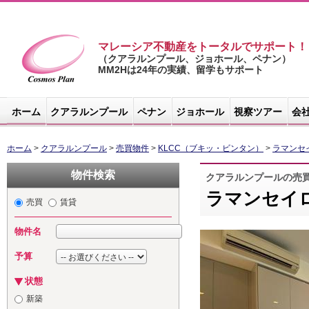
マレーシア不動産をトータルでサポート！
（クアラルンプール、ジョホール、ペナン）
MM2Hは24年の実績、留学もサポート
マレーシア不
動産サイト -
ホーム
クアラルンプール
ペナン
ジョホール
視察ツアー
会
コスモスプラ
ン
ホーム
>
クアラルンプール
>
売買物件
>
KLCC（ブキッ・ビンタン）
>
ラマンセ
物件検索
クアラルンプールの売
ラマンセイ
売買
賃貸
物件名
予算
状態
新築