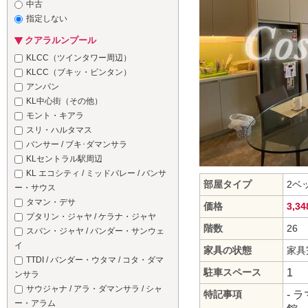
中古
指定しない
クアラルンプール
KLCC（ツインタワー周辺）
KLCC（ブキッ・ビンタン）
アンパン
KL中心街（その他）
モント・キアラ
スリ・ハルタマス
バンサー / ブキ･ダマンサラ
KLセントラル駅周辺
KL エコシティ / ミッドバレー / バンサ
部屋タイプ
2ベ
ー・サウス
タマン・デサ
価格
3,3
プタリン・ジャヤ / ケラナ・ジャヤ
階数
26
スバン・ジャヤ / バンダー・サンウェ
イ
家具の状態
家具
TTDI / バンダー・ウタマ / コタ・ダマ
駐車スペース
1
ンサラ
サウジャナ / アラ・ダマンサラ / シャ
特記事項
- 
ー・アラム