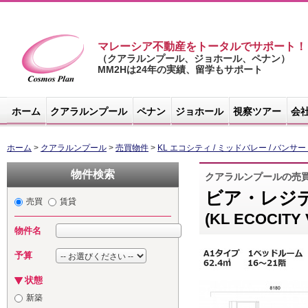
マレーシア不動産をトータルでサポート！
（クアラルンプール、ジョホール、ペナン）
MM2Hは24年の実績、留学もサポート
マレーシア不
動産サイト -
ホーム
クアラルンプール
ペナン
ジョホール
視察ツアー
会
コスモスプラ
ン
ホーム
>
クアラルンプール
>
売買物件
>
KL エコシティ / ミッドバレー / バンサ
物件検索
クアラルンプールの売
ビア・レジ
売買
賃貸
(KL ECOCITY V
物件名
予算
状態
新築