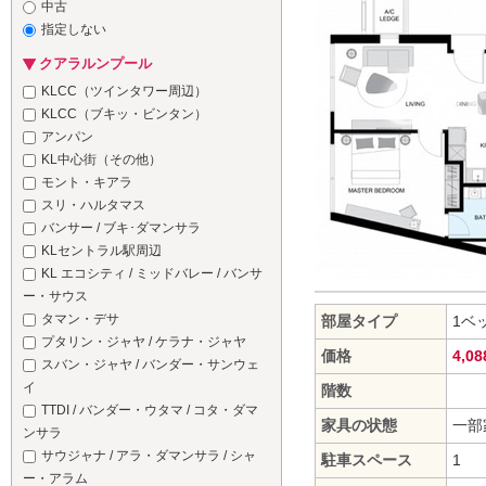
中古
指定しない
クアラルンプール
KLCC（ツインタワー周辺）
KLCC（ブキッ・ビンタン）
アンパン
KL中心街（その他）
モント・キアラ
スリ・ハルタマス
バンサー / ブキ･ダマンサラ
KLセントラル駅周辺
KL エコシティ / ミッドバレー / バンサ
ー・サウス
タマン・デサ
部屋タイプ
1ベ
プタリン・ジャヤ / ケラナ・ジャヤ
価格
4,0
スバン・ジャヤ / バンダー・サンウェ
イ
階数
TTDI / バンダー・ウタマ / コタ・ダマ
家具の状態
一部
ンサラ
サウジャナ / アラ・ダマンサラ / シャ
駐車スペース
1
ー・アラム