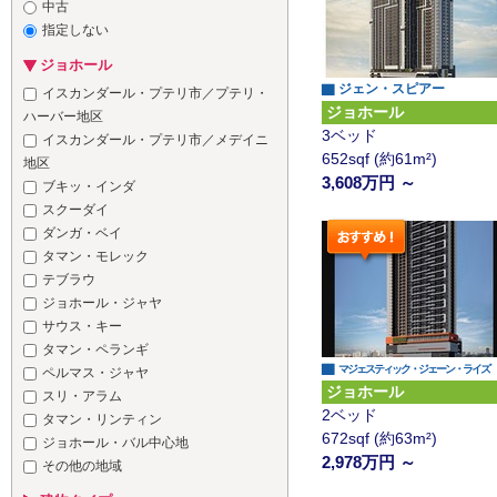
中古
指定しない
ジョホール
▇ ジェン・スピアー
イスカンダール・プテリ市／プテリ・
ジョホール
ハーバー地区
3ベッド
イスカンダール・プテリ市／メデイニ
652sqf (約61m²)
地区
3,608万円 ～
ブキッ・インダ
スクーダイ
ダンガ・ベイ
タマン・モレック
テブラウ
ジョホール・ジャヤ
サウス・キー
タマン・ペランギ
▇
マジェスティック・ジェーン・ライズ
ペルマス・ジャヤ
ジョホール
スリ・アラム
2ベッド
タマン・リンティン
672sqf (約63m²)
ジョホール・バル中心地
2,978万円 ～
その他の地域