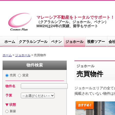
マレーシア不動産をトータルでサポート！
（クアラルンプール、ジョホール、ペナン）
MM2Hは24年の実績、留学もサポート
マレーシア不
動産サイト -
ホーム
クアラルンプール
ペナン
ジョホール
視察ツアー
会
コスモスプラ
ン
ホーム
>
ジョホール
> 売買物件
物件検索
ジョホール
売買物件
売買
賃貸
物件名
ジョホールエリアの全て
掲載されていない物件は
予算
状態
新築