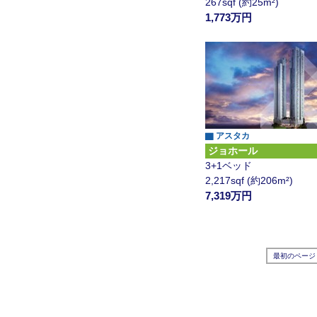
267sqf (約25m²)
1,773万円
▇ アスタカ
ジョホール
3+1ベッド
2,217sqf (約206m²)
7,319万円
最初のページ