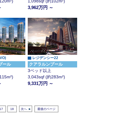
約120m²)
1,098sqf (約102m²)
～
3,962万円 ～
VO)
▇ レジデンシー22
プール
クアラルンプール
3ベッド以上
約115m²)
3,043sqf (約283m²)
～
9,331万円 ～
17
18
次へ
最後のページ