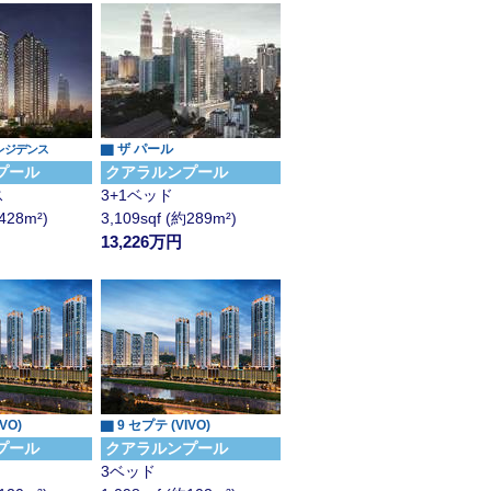
▇ ザ パール
レジデンス
プール
クアラルンプール
ス
3+1ベッド
約428m²)
3,109sqf (約289m²)
13,226万円
VO)
▇ 9 セプテ (VIVO)
プール
クアラルンプール
3ベッド