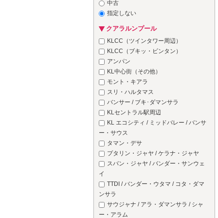
中古
指定しない
クアラルンプール
KLCC（ツインタワー周辺）
KLCC（ブキッ・ビンタン）
アンパン
KL中心街（その他）
モント・キアラ
スリ・ハルタマス
バンサー / ブキ･ダマンサラ
KLセントラル駅周辺
KL エコシティ / ミッドバレー / バンサ
ー・サウス
タマン・デサ
プタリン・ジャヤ / ケラナ・ジャヤ
スバン・ジャヤ / バンダー・サンウェ
イ
TTDI / バンダー・ウタマ / コタ・ダマ
ンサラ
サウジャナ / アラ・ダマンサラ / シャ
ー・アラム