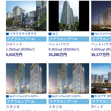
▇ ソラリスドゥタマス
▇ セニ
▇
セントメリー
クアラルンプール
クアラルンプール
クアラルン
1+1ベッド
ペントハウス
ペントハウ
1,060sqf (約99m²)
8,902sqf (約828m²)
4,600sqf (
5,010万円
33,285万円
30,177万円
▇
▇
▇ 9 セプテ (VI
KL ゲートウェイ オフィスタワー
KL ゲートウェイ オフィスタワー
クアラルンプール
クアラルンプール
クアラルン
スタジオ
スタジオ
3ベッド