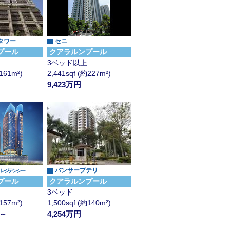
タワー
▇ セニ
プール
クアラルンプール
3ベッド以上
約161m²)
2,441sqf (約227m²)
9,423万円
▇ バンサープテリ
 レジデンシー
プール
クアラルンプール
3ベッド
約157m²)
1,500sqf (約140m²)
 ～
4,254万円