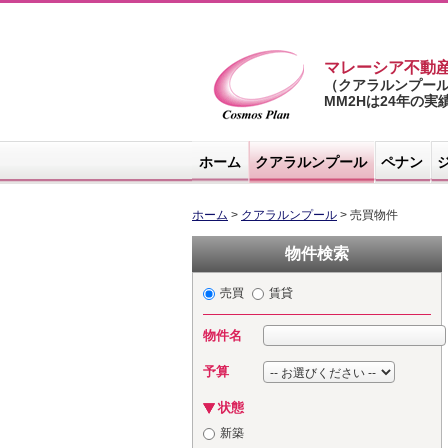
マレーシア不動
（クアラルンプー
MM2Hは24年の
マレーシア不
動産サイト -
ホーム
クアラルンプール
ペナン
コスモスプラ
ン
ホーム
>
クアラルンプール
> 売買物件
物件検索
売買
賃貸
物件名
予算
状態
新築