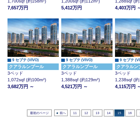
1,700sqf (約158m²)
1,200sqf (約112m²)
1,288sqf (
7,657万円
5,412万円
4,403万円 
▇ 9 セプテ (VIVO)
▇ 9 セプテ (VIVO)
▇ 9 セプテ (VI
クアラルンプール
クアラルンプール
クアラルン
3ベッド
3ベッド
3ベッド
1,072sqf (約100m²)
1,388sqf (約129m²)
1,238sqf (
3,682万円 ～
4,521万円 ～
4,115万円 
最初のページ
前へ
11
12
13
14
15
16