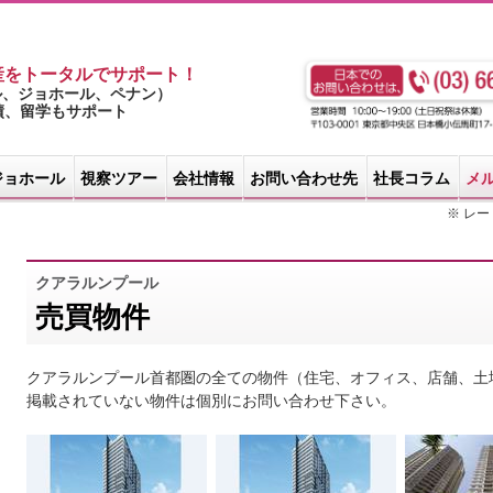
産をトータルでサポート！
ル、ジョホール、ペナン）
実績、留学もサポート
ジョホール
視察ツアー
会社情報
お問い合わせ先
社長コラム
メ
※ レート
クアラルンプール
売買物件
クアラルンプール首都圏の全ての物件（住宅、オフィス、店舗、土
掲載されていない物件は個別にお問い合わせ下さい。