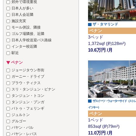
郊外で環境重視
日本人が多い
日本人会近隣
施設充実
▇ ザ・タマリンド
モール併設、隣接
ペナン
ゴルフ場隣接、近隣
3ベッド
日本人学校送迎バス路線
1,372sqf (約128m²)
インター校近隣
10.6万円 /月
駅近
ペナン
ジョージタウン市街
ガーニー・ドライブ
プラウ・ティクス
スリ・タンジュン・ピナン
タンジュン・トコン
▇
ザスイーツ・ウォーターサイド（スト
タンジュン・ブンガ
イツキー）
バトゥ・フェリンギ
ペナン
ジュルトン
1ベッド
グルゴー
853sqf (約79m²)
バヤン・バル
11.0万円 /月
バヤン・レパス