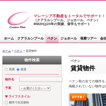
マレーシア不動産をトータルでサポート！
（クアラルンプール、ジョホール、ペナン）
MM2Hは24年の実績、留学もサポート
マレーシア不
動産サイト -
ホーム
クアラルンプール
ペナン
ジョホール
視察ツアー
会
コスモスプラ
ン
ホーム
>
ペナン
> 賃貸物件
物件検索
ペナン
賃貸物件
売買
賃貸
物件名
ペナン島の全ての物件を
掲載されていない物件は
予算
ライフスタイル
都市で生活便利