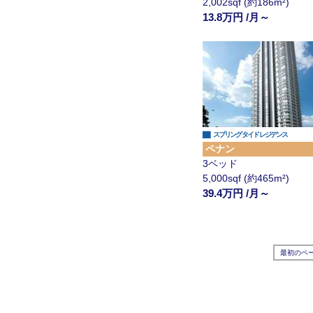
2,002sqf (約186m²)
13.8万円 /月～
▇
スプリング タイド レジデンス
ペナン
3ベッド
5,000sqf (約465m²)
39.4万円 /月～
最初のペ