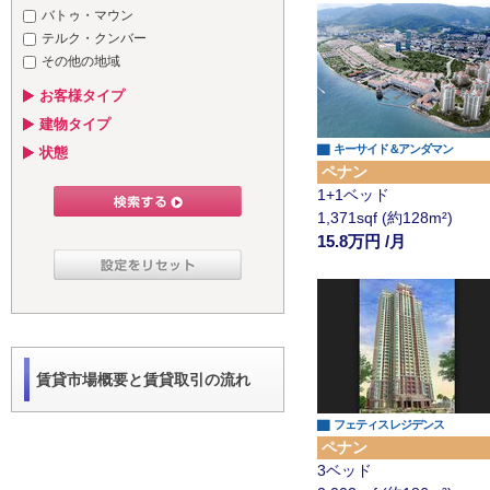
バトゥ・マウン
テルク・クンバー
その他の地域
お客様タイプ
建物タイプ
▇
キーサイド＆アンダマン
状態
ペナン
1+1ベッド
1,371sqf (約128m²)
15.8万円 /月
賃貸市場概要と賃貸取引の流れ
▇
フェティス レジデンス
ペナン
3ベッド